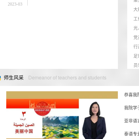
2023-03
大
工
光
党
行
足
员
一.
师生风采
Demeanor of teachers and students
20
恭喜我院
我院学子
亚非语
泰语专