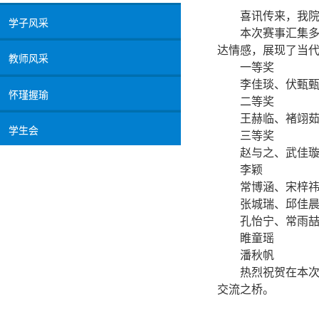
喜讯传来，我
学子风采
本次赛事汇集多
达情感，展现了当
教师风采
一等奖
李佳琰、伏甄
怀瑾握瑜
二等奖
王赫临、褚翊
学生会
三等奖
赵与之、武佳
李颖
常博涵、宋梓
张城瑞、邱佳
孔怡宁、常雨
睢童瑶
潘秋帆
热烈祝贺在本
交流之桥。